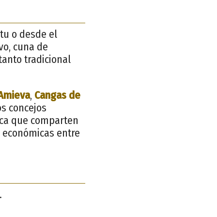
itu o desde el
ivo, cuna de
anto tradicional
Amieva
,
Cangas de
os concejos
lica que comparten
 y económicas entre
.