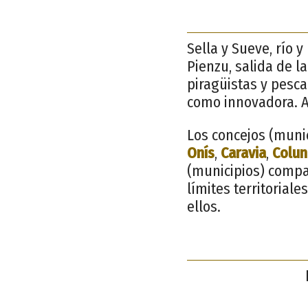
Sella y Sueve, río 
Pienzu, salida de l
piragüistas y pesca
como innovadora. A
Los concejos (munic
Onís
,
Caravia
,
Colu
(municipios) compa
límites territorial
ellos.