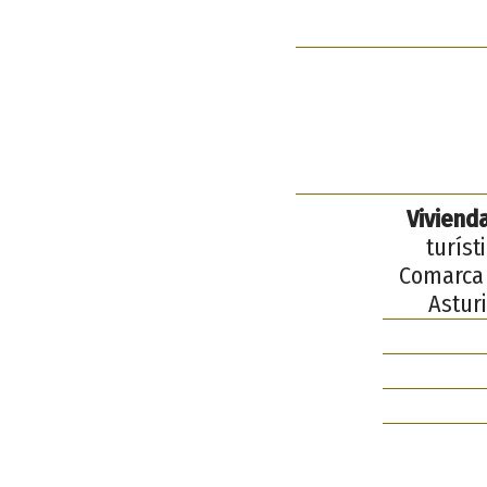
Viviend
turíst
Comarca 
Asturi