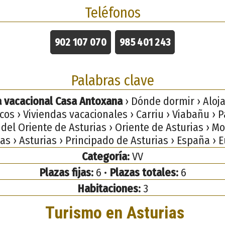
Teléfonos
902 107 070
985 401 243
Palabras clave
a vacacional Casa Antoxana
› Dónde dormir › Aloj
icos › Viviendas vacacionales › Carriu › Viabañu › P
del Oriente de Asturias › Oriente de Asturias › M
as › Asturias › Principado de Asturias › España › 
Categoría:
VV
Plazas fijas:
6 •
Plazas totales:
6
Habitaciones:
3