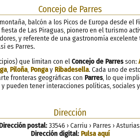
Concejo de Parres
y montaña, balcón a los Picos de Europa desde el F
a fiesta de Las Piraguas, pionero en el turismo act
dores, y referente de una gastronomía excelente t
sí es Parres.
ipios) que limitan con el
Concejo de Parres
son:
nga
,
Piloña
,
Ponga
y
Ribadesella
. Cada uno de est
rte fronteras geográficas con
Parres
, lo que imp
es y pueden tener interacciones políticas, sociales
Dirección
Dirección postal:
33546 › Carriu › Parres › Asturias
Dirección digital:
Pulsa aquí