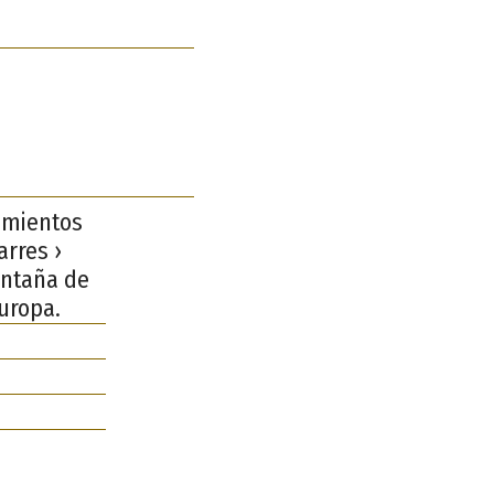
amientos
arres ›
ontaña de
Europa.