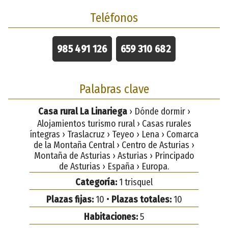
Teléfonos
985 491 126
659 310 682
Palabras clave
Casa rural La Linariega
› Dónde dormir ›
Alojamientos turismo rural › Casas rurales
íntegras › Traslacruz › Teyeo › Lena › Comarca
de la Montaña Central › Centro de Asturias ›
Montaña de Asturias › Asturias › Principado
de Asturias › España › Europa.
Categoría:
1 trisquel
Plazas fijas:
10 •
Plazas totales:
10
Habitaciones:
5