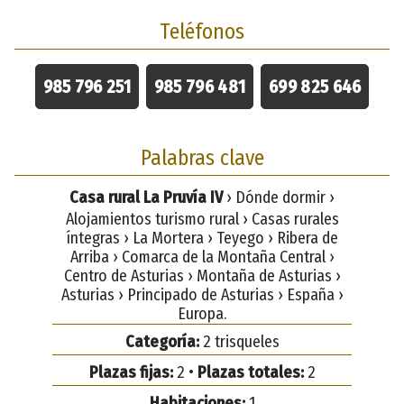
Teléfonos
985 796 251
985 796 481
699 825 646
Palabras clave
Casa rural La Pruvía IV
› Dónde dormir ›
Alojamientos turismo rural › Casas rurales
íntegras › La Mortera › Teyego › Ribera de
Arriba › Comarca de la Montaña Central ›
Centro de Asturias › Montaña de Asturias ›
Asturias › Principado de Asturias › España ›
Europa.
Categoría:
2 trisqueles
Plazas fijas:
2 •
Plazas totales:
2
Habitaciones:
1