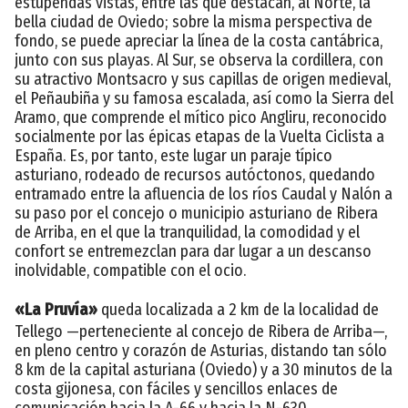
estupendas vistas, entre las que destacan, al Norte, la
bella ciudad de Oviedo; sobre la misma perspectiva de
fondo, se puede apreciar la línea de la costa cantábrica,
junto con sus playas. Al Sur, se observa la cordillera, con
su atractivo Montsacro y sus capillas de origen medieval,
el Peñaubiña y su famosa escalada, así como la Sierra del
Aramo, que comprende el mítico pico Angliru, reconocido
socialmente por las épicas etapas de la Vuelta Ciclista a
España. Es, por tanto, este lugar un paraje típico
asturiano, rodeado de recursos autóctonos, quedando
entramado entre la afluencia de los ríos Caudal y Nalón a
su paso por el concejo o municipio asturiano de Ribera
de Arriba, en el que la tranquilidad, la comodidad y el
confort se entremezclan para dar lugar a un descanso
inolvidable, compatible con el ocio.
«La Pruvía»
queda localizada a 2 km de la localidad de
Tellego —perteneciente al concejo de Ribera de Arriba—,
en pleno centro y corazón de Asturias, distando tan sólo
8 km de la capital asturiana (Oviedo) y a 30 minutos de la
costa gijonesa, con fáciles y sencillos enlaces de
comunicación hacia la A-66 y hacia la N-630.