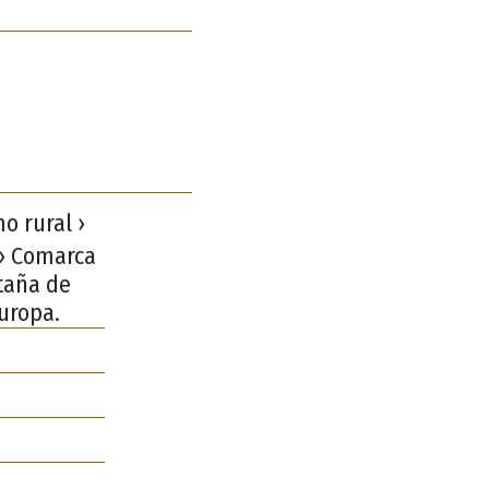
o rural ›
 › Comarca
taña de
Europa.