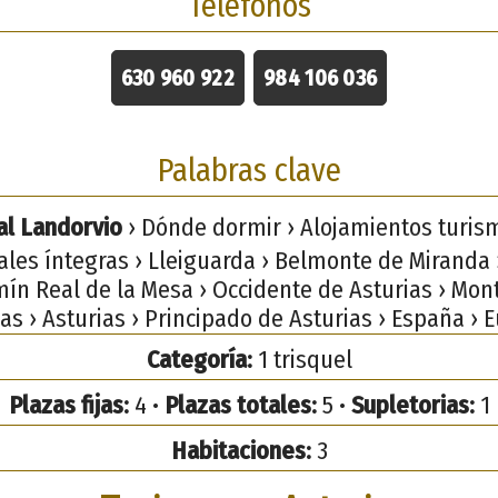
Teléfonos
630 960 922
984 106 036
Palabras clave
al Landorvio
› Dónde dormir › Alojamientos turism
ales íntegras › Lleiguarda › Belmonte de Miranda
mín Real de la Mesa › Occidente de Asturias › Mon
as › Asturias › Principado de Asturias › España › 
Categoría:
1 trisquel
Plazas fijas:
4 •
Plazas totales:
5 •
Supletorias:
1
Habitaciones:
3