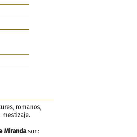
stures, romanos,
 mestizaje.
e Miranda
son: