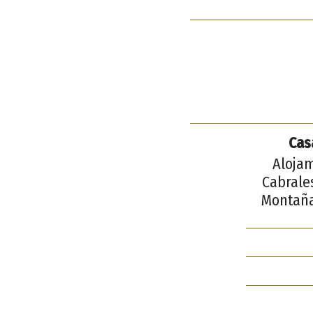
Cas
Alojam
Cabrales
Montaña 