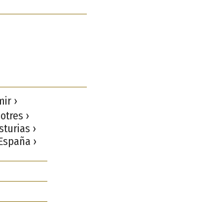
ir ›
otres ›
sturias ›
 España ›