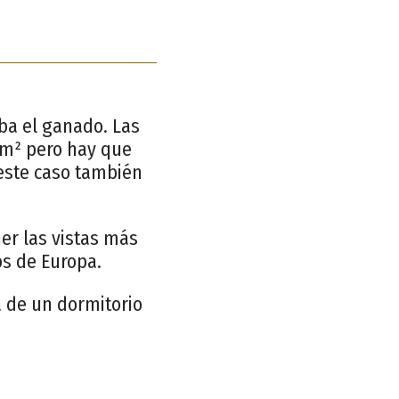
aba el ganado. Las
 m² pero hay que
 este caso también
ner las vistas más
os de Europa.
a de un dormitorio