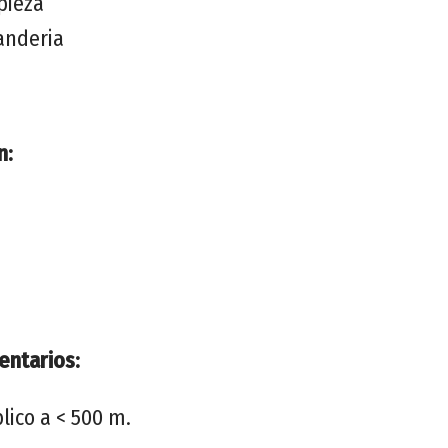
pieza
vanderia
n:
entarios:
lico a < 500 m.