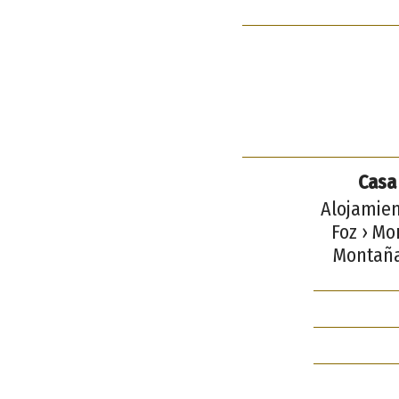
Casa 
Alojamien
Foz › Mo
Montaña 