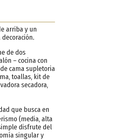
e arriba y un
 decoración.
ne de dos
alón – cocina con
n de cama supletoria
a, toallas, kit de
avadora secadora,
idad que busca en
erismo (media, alta
simple disfrute del
nomía singular y