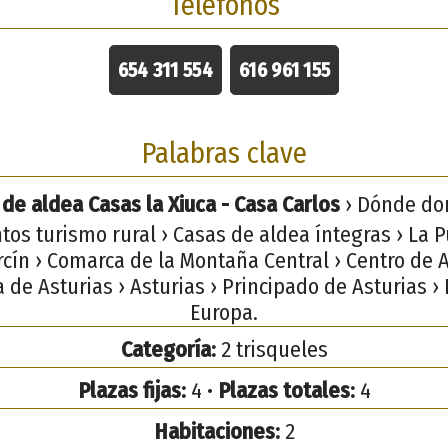
Teléfonos
654 311 554
616 961 155
Palabras clave
de aldea Casas la Xiuca - Casa Carlos
› Dónde dor
tos turismo rural › Casas de aldea íntegras › La P
rcín › Comarca de la Montaña Central › Centro de A
de Asturias › Asturias › Principado de Asturias ›
Europa.
Categoría:
2 trisqueles
Plazas fijas:
4 •
Plazas totales:
4
Habitaciones:
2