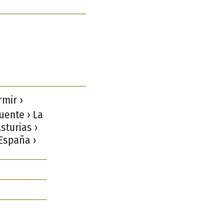
mir ›
uente › La
sturias ›
 España ›