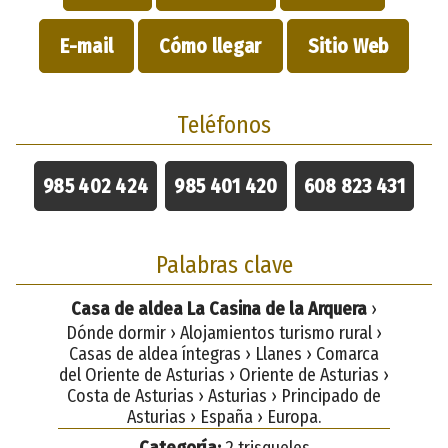
E-mail
Cómo llegar
Sitio Web
Teléfonos
985 402 424
985 401 420
608 823 431
Palabras clave
Casa de aldea La Casina de la Arquera
›
Dónde dormir › Alojamientos turismo rural ›
Casas de aldea íntegras › Llanes › Comarca
del Oriente de Asturias › Oriente de Asturias ›
Costa de Asturias › Asturias › Principado de
Asturias › España › Europa.
Categoría:
2 trisqueles